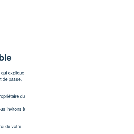
ble
qui explique
ot de passe,
opriétaire du
ous invitons à
ci de votre