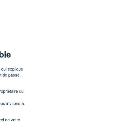
ble
qui explique
ot de passe,
opriétaire du
ous invitons à
ci de votre