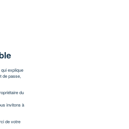
ble
qui explique
ot de passe,
opriétaire du
ous invitons à
ci de votre