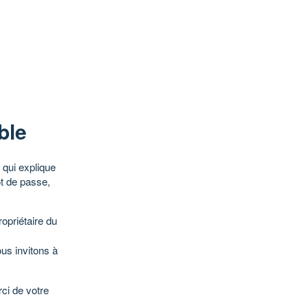
ble
qui explique
ot de passe,
opriétaire du
ous invitons à
ci de votre