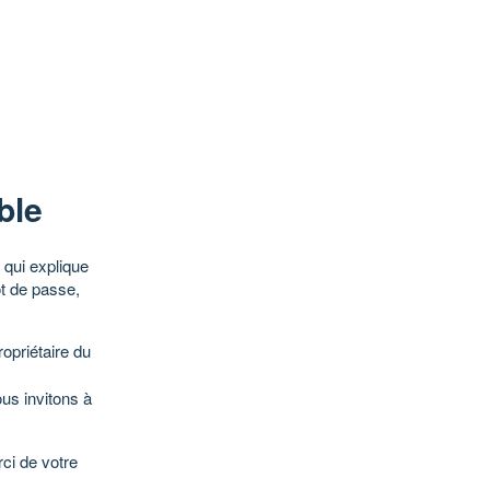
ble
qui explique
ot de passe,
opriétaire du
ous invitons à
ci de votre