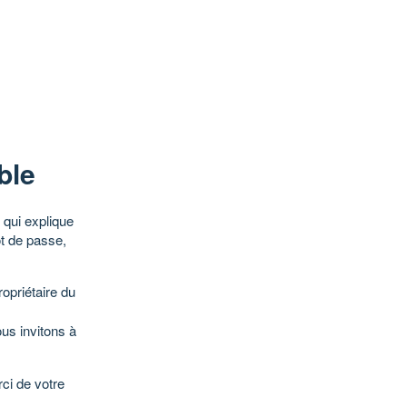
ble
qui explique
ot de passe,
opriétaire du
ous invitons à
ci de votre