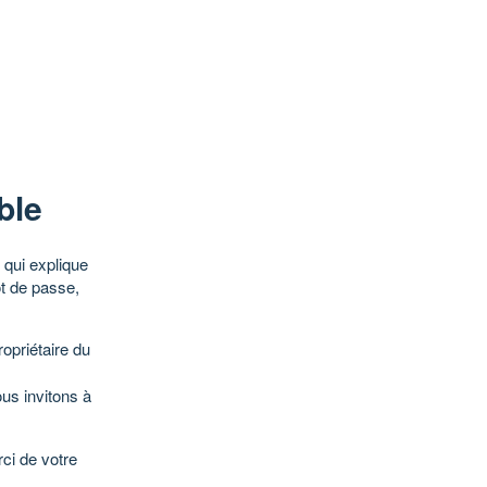
ble
qui explique
ot de passe,
opriétaire du
ous invitons à
ci de votre