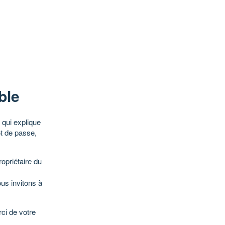
ble
qui explique
ot de passe,
opriétaire du
ous invitons à
ci de votre