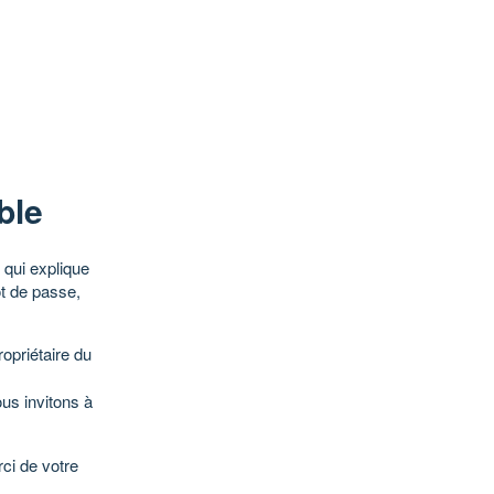
ble
qui explique
ot de passe,
opriétaire du
ous invitons à
ci de votre