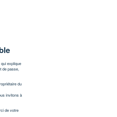
ble
qui explique
ot de passe,
opriétaire du
ous invitons à
ci de votre