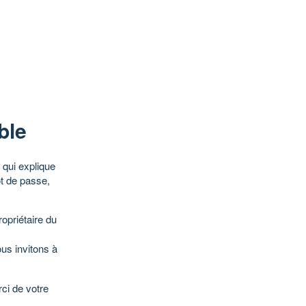
ble
qui explique
ot de passe,
opriétaire du
ous invitons à
ci de votre