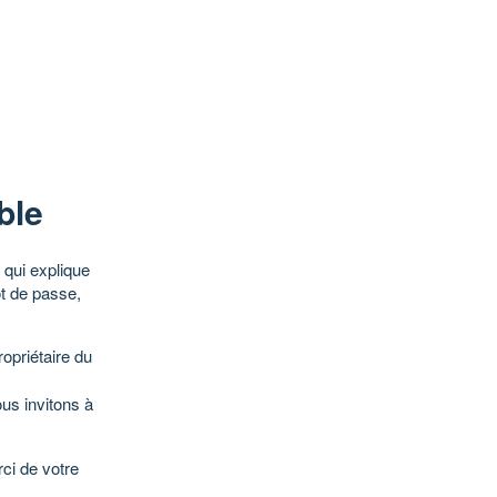
ble
qui explique
ot de passe,
opriétaire du
ous invitons à
ci de votre