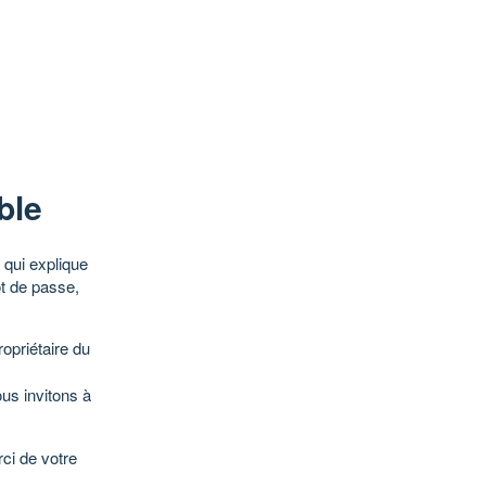
ble
qui explique
ot de passe,
opriétaire du
ous invitons à
ci de votre