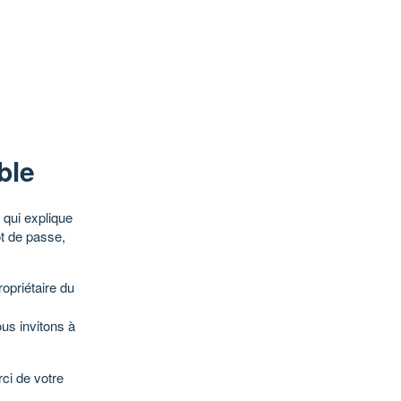
ble
qui explique
ot de passe,
opriétaire du
ous invitons à
ci de votre