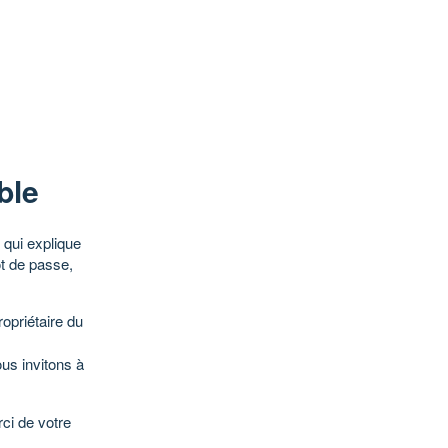
ble
qui explique
ot de passe,
opriétaire du
ous invitons à
ci de votre