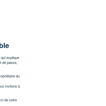
ble
qui explique
ot de passe,
opriétaire du
ous invitons à
ci de votre