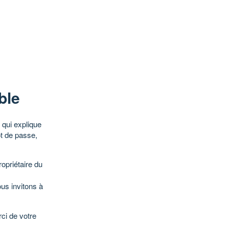
ble
qui explique
ot de passe,
opriétaire du
ous invitons à
ci de votre