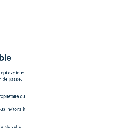
ble
qui explique
ot de passe,
opriétaire du
ous invitons à
ci de votre