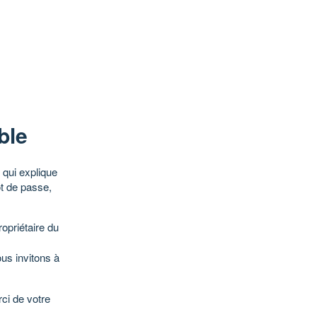
ble
qui explique
ot de passe,
opriétaire du
ous invitons à
ci de votre