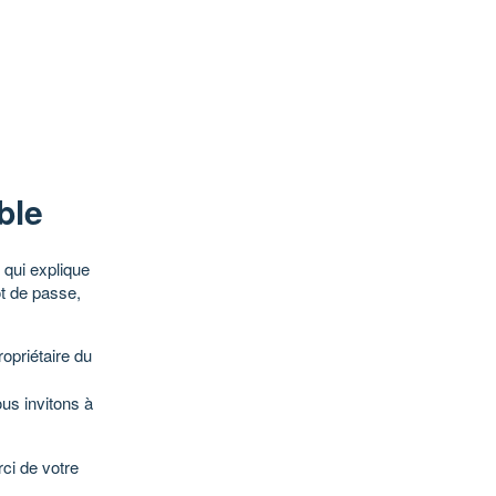
ble
qui explique
ot de passe,
opriétaire du
ous invitons à
ci de votre