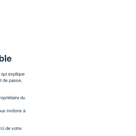
ble
qui explique
ot de passe,
opriétaire du
ous invitons à
ci de votre