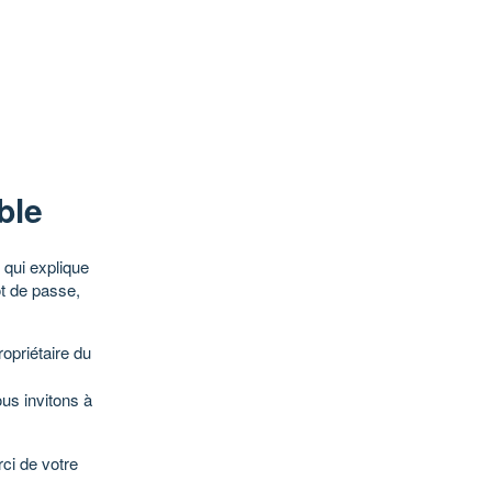
ble
qui explique
ot de passe,
opriétaire du
ous invitons à
ci de votre