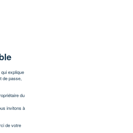
ble
qui explique
ot de passe,
opriétaire du
ous invitons à
ci de votre