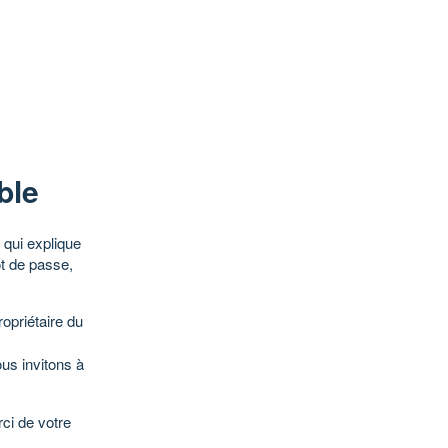
ble
qui explique
ot de passe,
opriétaire du
ous invitons à
ci de votre