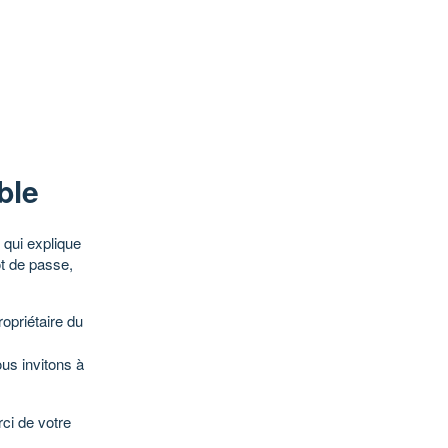
ble
qui explique
ot de passe,
opriétaire du
ous invitons à
ci de votre