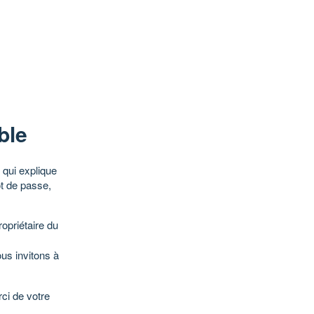
ble
qui explique
ot de passe,
opriétaire du
ous invitons à
ci de votre