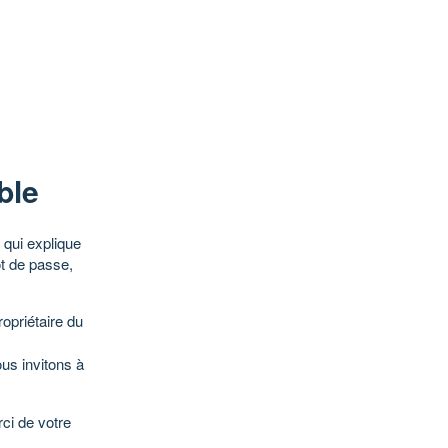
ble
qui explique
ot de passe,
opriétaire du
ous invitons à
ci de votre