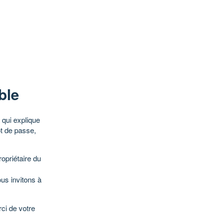
ble
qui explique
ot de passe,
opriétaire du
ous invitons à
ci de votre