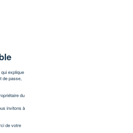
ble
qui explique
ot de passe,
opriétaire du
ous invitons à
ci de votre