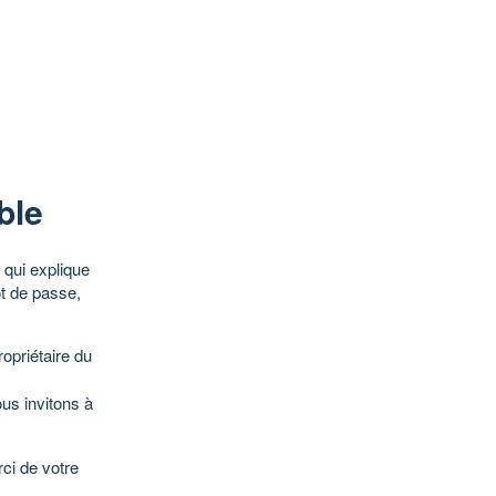
ble
qui explique
ot de passe,
opriétaire du
ous invitons à
ci de votre