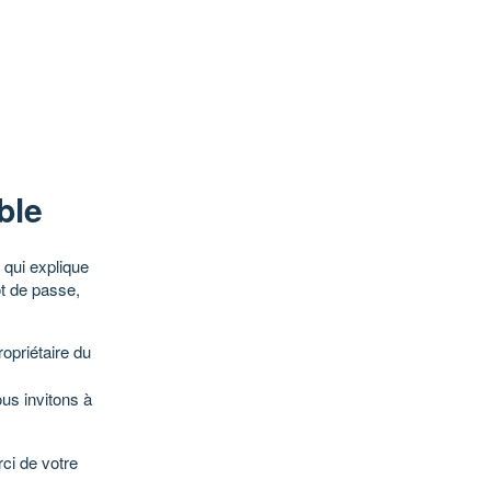
ble
qui explique
ot de passe,
opriétaire du
ous invitons à
ci de votre