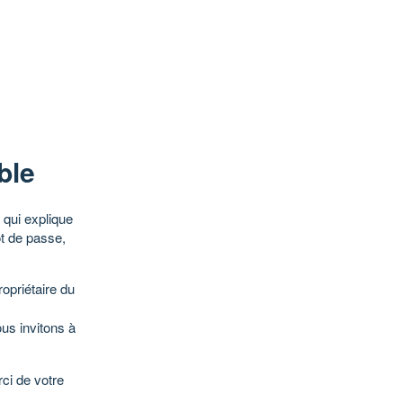
ble
qui explique
ot de passe,
opriétaire du
ous invitons à
ci de votre