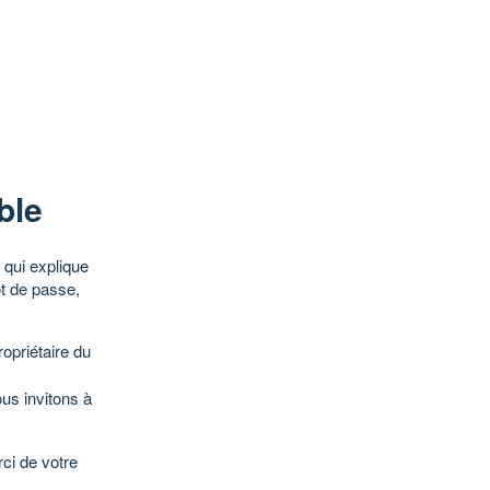
ble
qui explique
ot de passe,
opriétaire du
ous invitons à
ci de votre