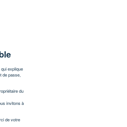
ble
qui explique
ot de passe,
opriétaire du
ous invitons à
ci de votre