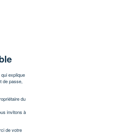
ble
qui explique
ot de passe,
opriétaire du
ous invitons à
ci de votre