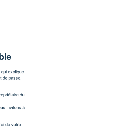
ble
qui explique
ot de passe,
opriétaire du
ous invitons à
ci de votre