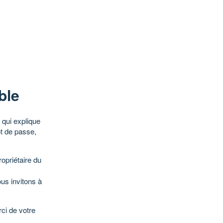
ble
qui explique
ot de passe,
opriétaire du
ous invitons à
ci de votre