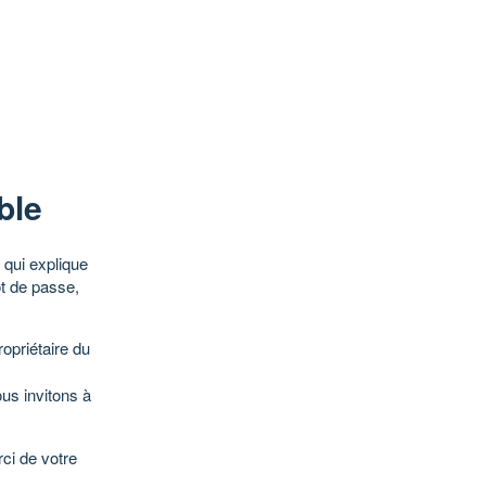
ble
qui explique
ot de passe,
opriétaire du
ous invitons à
ci de votre