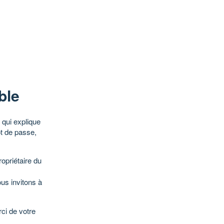
ble
qui explique
ot de passe,
opriétaire du
ous invitons à
ci de votre