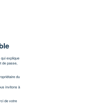
ble
qui explique
ot de passe,
opriétaire du
ous invitons à
ci de votre