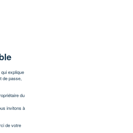
ble
qui explique
ot de passe,
opriétaire du
ous invitons à
ci de votre