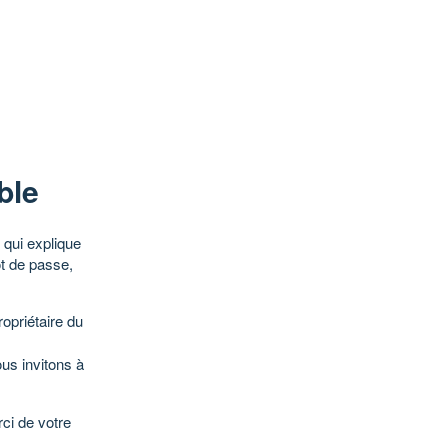
ble
qui explique
ot de passe,
opriétaire du
ous invitons à
ci de votre