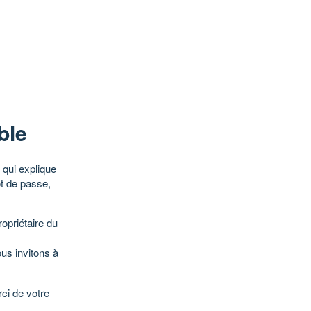
ble
qui explique
ot de passe,
opriétaire du
ous invitons à
ci de votre