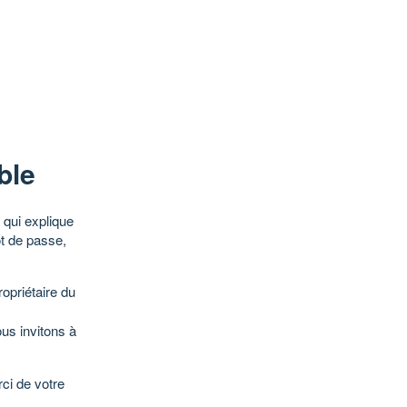
ble
qui explique
ot de passe,
opriétaire du
ous invitons à
ci de votre