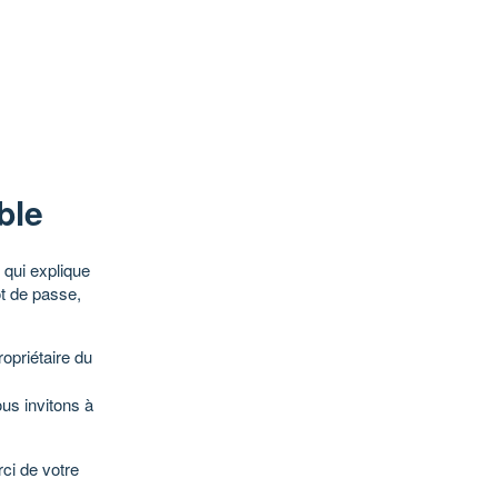
ble
qui explique
ot de passe,
opriétaire du
ous invitons à
ci de votre