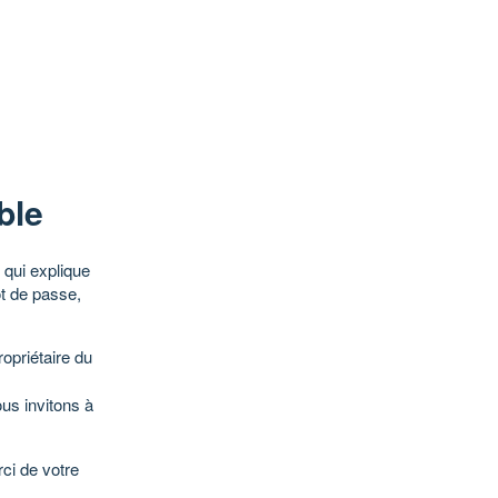
ble
qui explique
ot de passe,
opriétaire du
ous invitons à
ci de votre