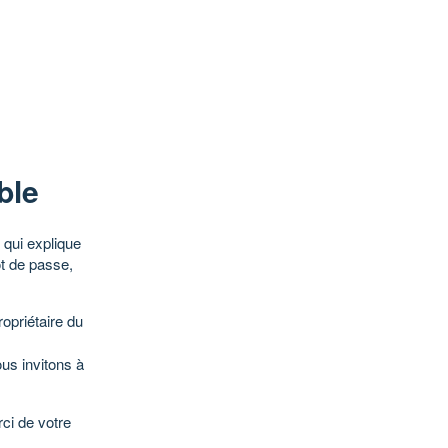
ble
qui explique
ot de passe,
opriétaire du
ous invitons à
ci de votre