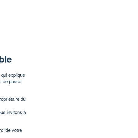
ble
qui explique
ot de passe,
opriétaire du
ous invitons à
ci de votre