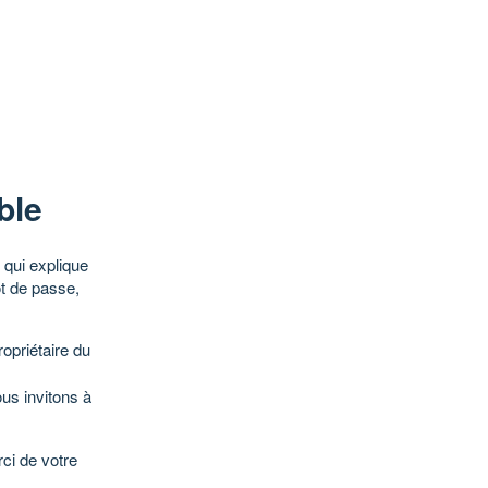
ble
qui explique
ot de passe,
opriétaire du
ous invitons à
ci de votre