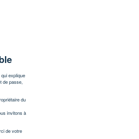
ble
qui explique
ot de passe,
opriétaire du
ous invitons à
ci de votre